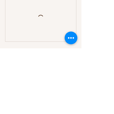
Kontaktangaben
Barracuda Lounge, Oasenweg,
Klosterneuburg, Austria